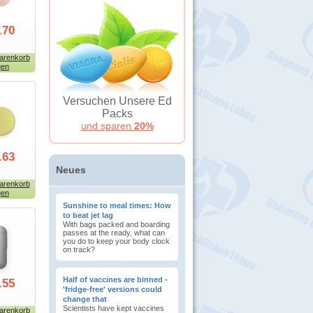
.70
arenkorb
gen
Versuchen Unsere Ed
Packs
und sparen
20%
.63
Neues
arenkorb
gen
Sunshine to meal times: How
to beat jet lag
With bags packed and boarding
passes at the ready, what can
you do to keep your body clock
on track?
Half of vaccines are binned -
.55
'fridge-free' versions could
change that
Scientists have kept vaccines
arenkorb