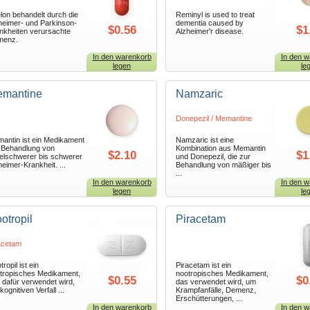
lon behandelt durch die
Reminyl is used to treat
heimer- und Parkinson-
dementia caused by
$0.56
$1
nkheiten verursachte
Alzheimer'r disease.
menz.
In den warenkorb
In den w
legen
le
mantine
Namzaric
Donepezil / Memantine
antin ist ein Medikament
Namzaric ist eine
 Behandlung von
Kombination aus Memantin
$2.10
$1
telschwerer bis schwerer
und Donepezil, die zur
heimer-Krankheit. ...
Behandlung von mäßiger bis
...
In den warenkorb
In den w
legen
le
otropil
Piracetam
acetam
ropil ist ein
Piracetam ist ein
tropisches Medikament,
nootropisches Medikament,
$0.55
$0
 dafür verwendet wird,
das verwendet wird, um
ognitiven Verfall ...
Krampfanfälle, Demenz,
Erschütterungen, ...
In den warenkorb
In den w