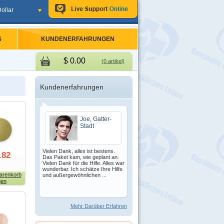
ollar
S
KUNDENERFAHRUNGEN
$
0.00
(0 artikel)
Kundenerfahrungen
Joe, Gatter-
Stadt
Vielen Dank, alles ist bestens.
.82
Das Paket kam, wie geplant an.
Vielen Dank für die Hilfe. Alles war
wunderbar. Ich schätze Ihre Hilfe
arenkorb
und außergewöhnlichen ...
gen
Mehr Darüber Erfahren