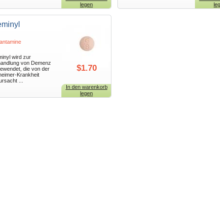
legen
le
minyl
antamine
inyl wird zur
andlung von Demenz
$1.70
ewendet, die von der
heimer-Krankheit
ursacht ...
In den warenkorb
legen