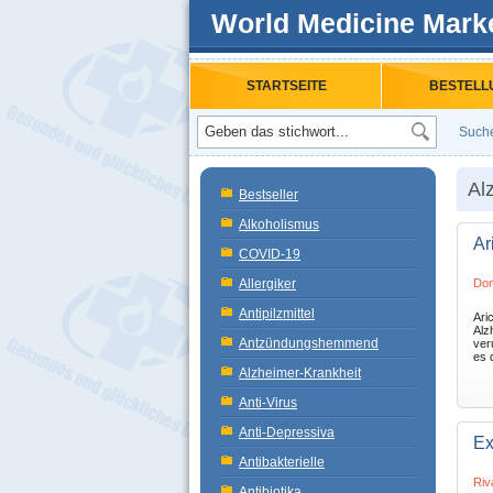
World Medicine Mark
STARTSEITE
BESTELL
Such
Al
Bestseller
Alkoholismus
Ar
COVID-19
Allergiker
Don
Antipilzmittel
Ari
Alz
Antzündungshemmend
ver
es 
Alzheimer-Krankheit
Anti-Virus
Anti-Depressiva
Ex
Antibakterielle
Riv
Antibiotika