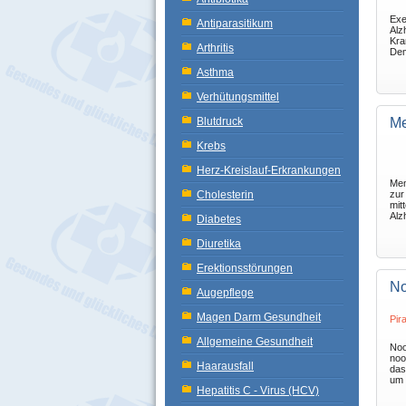
Exe
Antiparasitikum
Alz
Kra
Arthritis
De
Asthma
Verhütungsmittel
Blutdruck
Me
Krebs
Herz-Kreislauf-Erkrankungen
Mem
Cholesterin
zur
mit
Alz
Diabetes
Diuretika
Erektionsstörungen
No
Augepflege
Magen Darm Gesundheit
Pir
Allgemeine Gesundheit
Noot
noo
Haarausfall
das
um k
Hepatitis C - Virus (HCV)