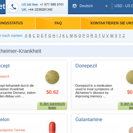
et
Deutsch
USD - US D
UNGSSTATUS
FAQ
KONTAKTIEREN SIE UN
e nach namen:
A
B
C
D
E
F
G
H
I
J
K
L
M
N
O
P
Q
R
S
T
U
V
W
X
Y
Z
zheimer-Krankheit
icept
Donepezil
epezil
cept behandelt durch die
Donepezil is a medication
heimer-Krankheit
used to treat symptoms of
$0.62
$0
ursachte Demenz, indem
Alzheimer’s disease by
den Abbau von ...
improving memory ...
In den warenkorb
In den w
legen
le
elon
Galantamine
astigmine Tartrate