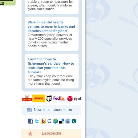
stable at room temperature for
gen
a year, which could transform
global vaccination. ...
Walk-in mental health
centres to open in banks and
libraries across England
Government plans network of
nearly 200 specialist services
to help those facing mental
health crises.
From flip flops to
fisherman's sandals: How to
look after your feet this
summer
They may keep your feet cool
but some styles could be doing
more harm than good.
Newsletter abonnieren
Lesezeiche