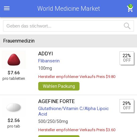
0
World Medicine Market
Frauenmedizin
ADDYI
22%
OFF
Flibanserin
100mg
$7.66
Hersteller empfohlener Verkaufs Preis $9.80
pro tabletten
Wählen Packung
AGEFINE FORTE
29%
OFF
Glutathione/Vitamin C/Alpha Lipoic
Acid
$2.56
500/250/50mg
pro tab
Hersteller empfohlener Verkaufs Preis $3.60