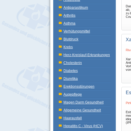
Das
Antiparasitikum
ab,
zu 
Arthritis
Cov
Asthma
Verhütungsmittel
Blutdruck
Xa
Krebs
Riv
Herz-Kreislauf-Erkrankungen
Xar
Cholesterin
Ant
Vor
von
Diabetes
Diuretika
Erektionsstörungen
Es
Augepflege
Magen Darm Gesundheit
Pir
Allgemeine Gesundheit
Esb
med
Haarausfall
idi
(IPF
Hepatitis C - Virus (HCV)