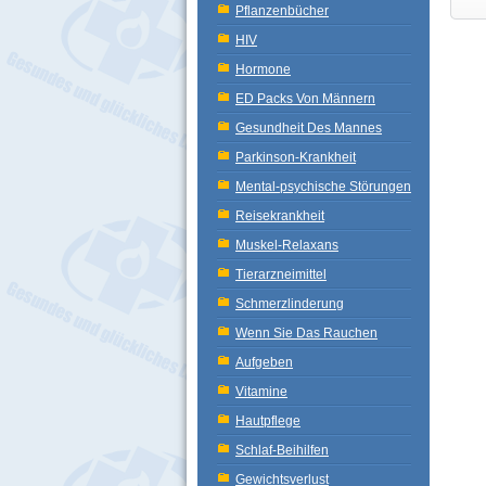
Pflanzenbücher
HIV
Hormone
ED Packs Von Männern
Gesundheit Des Mannes
Parkinson-Krankheit
Mental-psychische Störungen
Reisekrankheit
Muskel-Relaxans
Tierarzneimittel
Schmerzlinderung
Wenn Sie Das Rauchen
Aufgeben
Vitamine
Hautpflege
Schlaf-Beihilfen
Gewichtsverlust