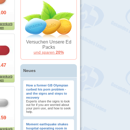
.00
arenkorb
gen
Versuchen Unsere Ed
Packs
und sparen
20%
.47
Neues
arenkorb
gen
How a former GB Olympian
curbed his porn problem -
and the signs and steps to
recovery
Experts share the signs to look
out for if you are worried about
your porn use, and how to seek
help.
.59
Moment earthquake shakes
hospital operating room in
arenkorb