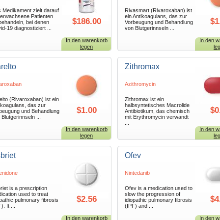
 Medikament zielt darauf
Rivasmart (Rivaroxaban) ist
 erwachsene Patienten
ein Antikoagulans, das zur
$186.00
$1
behandeln, bei denen
Vorbeugung und Behandlung
id-19 diagnostiziert ...
von Blutgerinnseln ...
In den warenkorb
In den w
legen
le
relto
Zithromax
aroxaban
Azithromycin
elto (Rivaroxaban) ist ein
Zithromax ist ein
ikoagulans, das zur
halbsyntetisches Macrolide
$1.00
$0
beugung und Behandlung
Antibiotikum, das chemisch
 Blutgerinnseln ...
mit Erythromycin verwandt
...
In den warenkorb
In den w
legen
le
briet
Ofev
fenidone
Nintedanib
riet is a prescription
Ofev is a medication used to
ication used to treat
slow the progression of
$2.56
$4
opathic pulmonary fibrosis
idiopathic pulmonary fibrosis
). It ...
(IPF) and ...
In den warenkorb
In den w