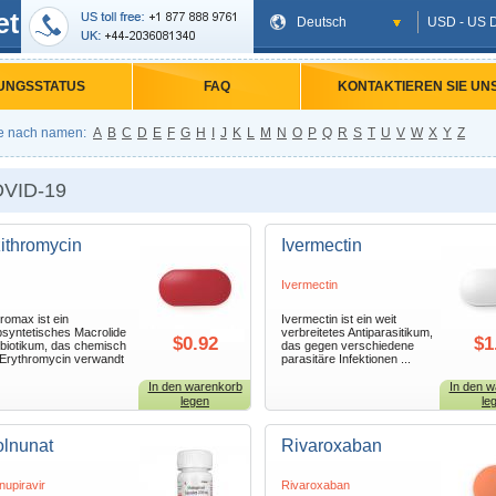
et
Deutsch
USD - US D
UNGSSTATUS
FAQ
KONTAKTIEREN SIE UN
e nach namen:
A
B
C
D
E
F
G
H
I
J
K
L
M
N
O
P
Q
R
S
T
U
V
W
X
Y
Z
VID-19
ithromycin
Ivermectin
Ivermectin
hromax ist ein
Ivermectin ist ein weit
bsyntetisches Macrolide
verbreitetes Antiparasitikum,
$0.92
$1
ibiotikum, das chemisch
das gegen verschiedene
 Erythromycin verwandt
parasitäre Infektionen ...
In den warenkorb
In den w
legen
le
lnunat
Rivaroxaban
nupiravir
Rivaroxaban