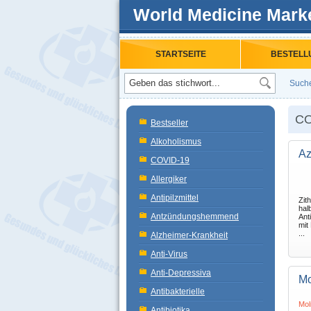
World Medicine Mark
STARTSEITE
BESTELL
Such
CO
Bestseller
Alkoholismus
Az
COVID-19
Allergiker
Antipilzmittel
Zit
hal
Antzündungshemmend
Ant
mit
...
Alzheimer-Krankheit
Anti-Virus
Anti-Depressiva
Mo
Antibakterielle
Mol
Antibiotika