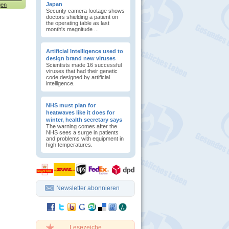
Japan
gen
Security camera footage shows
doctors shielding a patient on
the operating table as last
month's magnitude ...
Artificial Intelligence used to
design brand new viruses
Scientists made 16 successful
viruses that had their genetic
code designed by artificial
intelligence.
NHS must plan for
heatwaves like it does for
winter, health secretary says
The warning comes after the
NHS sees a surge in patients
and problems with equipment in
high temperatures.
Newsletter abonnieren
Lesezeiche