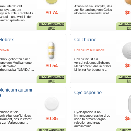
ran unterdrückt
Azuflin ist ein Salicylat, das
unsystem, um
zur Behandlung von Colitis
$0.74
$0
ogeschützte Krankheit zu
ulcerosa verwendet wird.
andeln, und wird in der
antransplantation ...
In den warenkorb
In den w
legen
le
lebrex
Colchicine
ecoxib
Colchicum autumnale
ebrex gehört zu einer
Colchicine ist ein
ppe von Medikamenten,
verschreibungspflichtiges
$0.54
$0
ht steroidale
Medikament, das in erster
irheumatika (NSAIDs) ...
Linie zur Vorbeugung ...
In den warenkorb
In den w
legen
le
lchicum autumn
Cyclosporine
e
hicine ist ein
Cyclosporine is an
schreibungspflichtiges
immunosuppressive drug
$0.35
$5
ikament, das in erster
used to prevent organ
ie zur Vorbeugung ...
rejection and treat
autoimmune ...
In den warenkorb
In den w