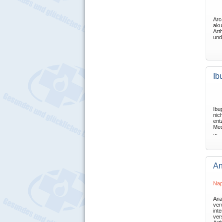
Arc
aku
Art
und
Ib
Ibu
nic
en
Med
...
An
Nap
Ana
ver
int
ver