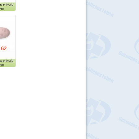
arenkorb
gen
.62
arenkorb
gen