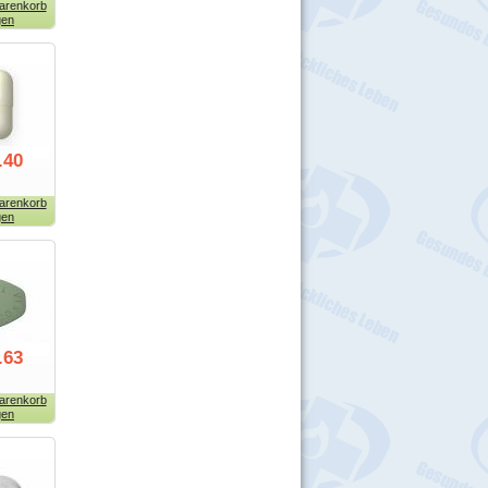
arenkorb
gen
.40
arenkorb
gen
.63
arenkorb
gen