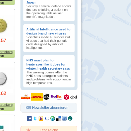
Japan
gen
Security camera footage shows
doctors shielding a patient on
the operating table as last
month's magnitude ...
Artificial Intelligence used to
design brand new viruses
Scientists made 16 successful
.57
viruses that had their genetic
code designed by artificial
intelligence.
arenkorb
gen
NHS must plan for
heatwaves like it does for
winter, health secretary says
The warning comes after the
NHS sees a surge in patients
and problems with equipment in
high temperatures.
.62
arenkorb
Newsletter abonnieren
gen
Lesezeiche