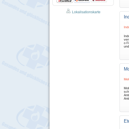
Lokalisationskarte
In
Ind
Ind
ver
o F
und
Mo
Mel
Mob
sch
Ant
Ant
Et