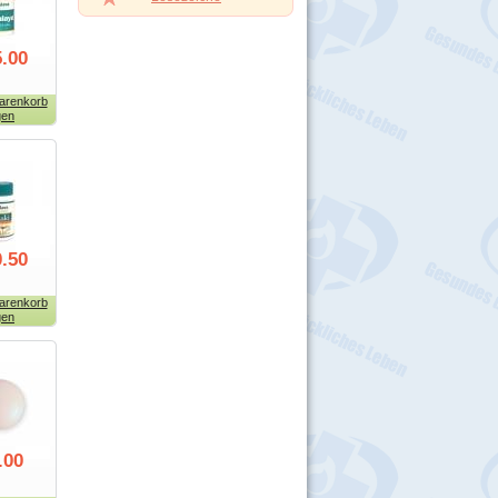
.00
arenkorb
gen
.50
arenkorb
gen
.00