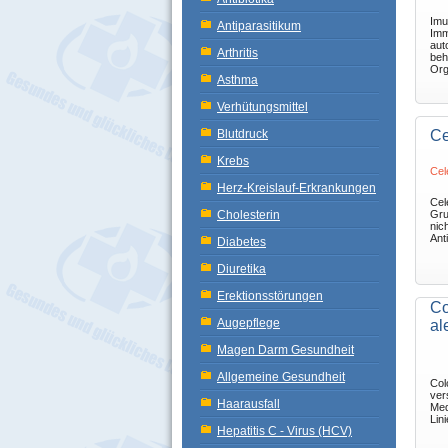
Imu
Antiparasitikum
Imm
aut
Arthritis
beh
Org
Asthma
Verhütungsmittel
Blutdruck
Ce
Krebs
Cel
Herz-Kreislauf-Erkrankungen
Cel
Cholesterin
Gru
nic
Ant
Diabetes
Diuretika
Erektionsstörungen
Co
Augepflege
al
Magen Darm Gesundheit
Allgemeine Gesundheit
Colc
ver
Haarausfall
Med
Lin
Hepatitis C - Virus (HCV)