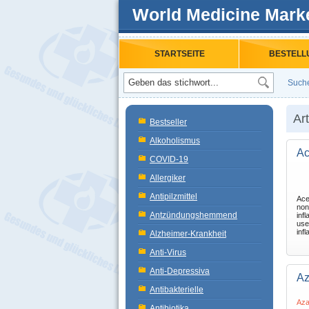
World Medicine Mark
STARTSEITE
BESTELL
Such
Art
Bestseller
Alkoholismus
Ac
COVID-19
Allergiker
Antipilzmittel
Ace
non
Antzündungshemmend
inf
use
infl
Alzheimer-Krankheit
Anti-Virus
Anti-Depressiva
Az
Antibakterielle
Aza
Antibiotika