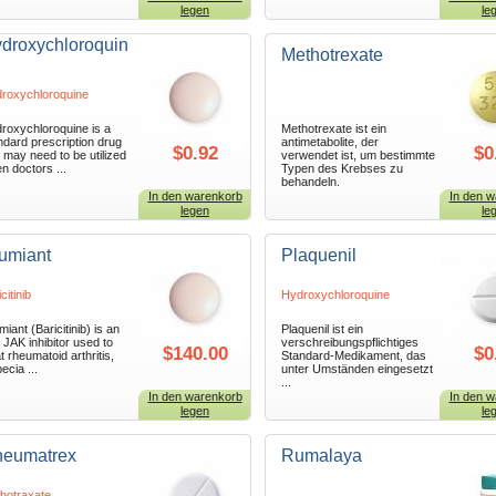
legen
le
droxychloroquin
Methotrexate
roxychloroquine
roxychloroquine is a
Methotrexate ist ein
ndard prescription drug
antimetabolite, der
$0.92
$0
t may need to be utilized
verwendet ist, um bestimmte
n doctors ...
Typen des Krebses zu
behandeln.
In den warenkorb
In den w
legen
le
umiant
Plaquenil
citinib
Hydroxychloroquine
iant (Baricitinib) is an
Plaquenil ist ein
l JAK inhibitor used to
verschreibungspflichtiges
$140.00
$0
t rheumatoid arthritis,
Standard-Medikament, das
ecia ...
unter Umständen eingesetzt
...
In den warenkorb
In den w
legen
le
eumatrex
Rumalaya
hotraxate