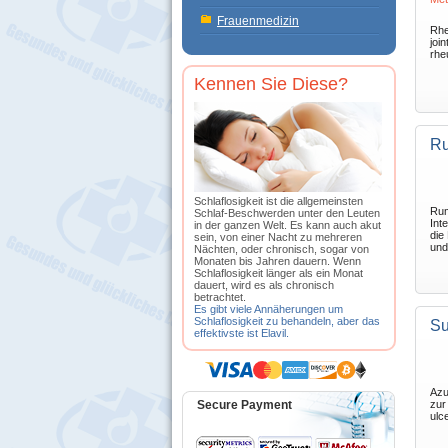
Frauenmedizin
Rhe
joi
rhe
Kennen Sie Diese?
Ru
Schlaflosigkeit ist die allgemeinsten
Rum
Schlaf-Beschwerden unter den Leuten
Int
in der ganzen Welt. Es kann auch akut
die
sein, von einer Nacht zu mehreren
und 
Nächten, oder chronisch, sogar von
Monaten bis Jahren dauern. Wenn
Schlaflosigkeit länger als ein Monat
dauert, wird es als chronisch
betrachtet.
Es gibt viele Annäherungen um
Schlaflosigkeit zu behandeln, aber das
Su
effektivste ist Elavil.
Azuf
Secure Payment
zur
ulc