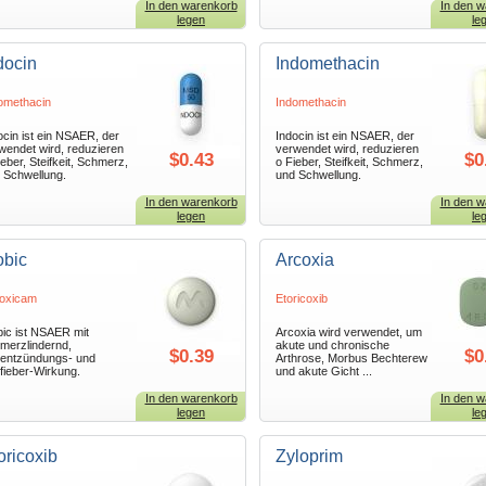
In den warenkorb
In den w
legen
le
docin
Indomethacin
omethacin
Indomethacin
ocin ist ein NSAER, der
Indocin ist ein NSAER, der
wendet wird, reduzieren
verwendet wird, reduzieren
$0.43
$0
ieber, Steifkeit, Schmerz,
o Fieber, Steifkeit, Schmerz,
 Schwellung.
und Schwellung.
In den warenkorb
In den w
legen
le
bic
Arcoxia
oxicam
Etoricoxib
ic ist NSAER mit
Arcoxia wird verwendet, um
merzlindernd,
akute und chronische
$0.39
$0
ientzündungs- und
Arthrose, Morbus Bechterew
ifieber-Wirkung.
und akute Gicht ...
In den warenkorb
In den w
legen
le
oricoxib
Zyloprim