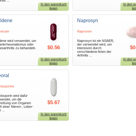
ritis ...
In den warenkorb
In den w
legen
le
ldene
Naprosyn
oxicam
Naproxen
dene wird verwendet, um
Naprosyn ist ein NSAER,
enkrheumatismus oder
der verwendet wird, um
$0.56
$0
eoarthritis zu behandeln.
intensiven durch
verschiedene Arten der
Arthritis ...
In den warenkorb
In den w
legen
le
oral
losporine
losporin wird dafür
wendet, um die
$5.67
toßung von Organen
h einer Nieren-, Leber-
 ...
In den warenkorb
legen