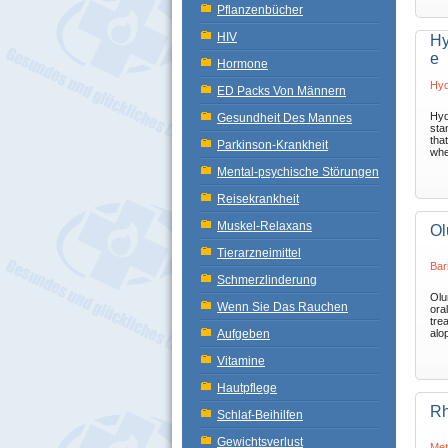
Pflanzenbücher
HIV
Hy
e
Hormone
Hyd
ED Packs Von Männern
Hyd
Gesundheit Des Mannes
sta
tha
Parkinson-Krankheit
whe
Mental-psychische Störungen
Reisekrankheit
Muskel-Relaxans
Ol
Tierarzneimittel
Bari
Schmerzlinderung
Olum
Wenn Sie Das Rauchen
ora
trea
Aufgeben
alop
Vitamine
Hautpflege
Rh
Schlaf-Beihilfen
Gewichtsverlust
Met