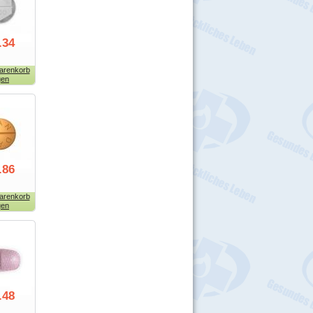
.34
arenkorb
gen
.86
arenkorb
gen
.48