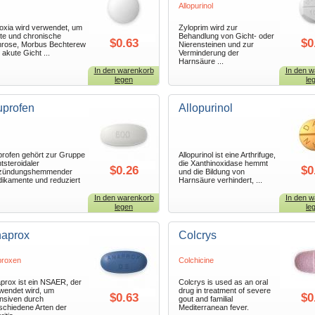
Allopurinol
oxia wird verwendet, um
Zyloprim wird zur
te und chronische
Behandlung von Gicht- oder
$0.63
$0
hrose, Morbus Bechterew
Nierensteinen und zur
 akute Gicht ...
Verminderung der
Harnsäure ...
In den warenkorb
In den w
legen
le
uprofen
Allopurinol
profen gehört zur Gruppe
Allopurinol ist eine Arthrifuge,
htsteroidaler
die Xanthinoxidase hemmt
$0.26
$0
tzündungshemmender
und die Bildung von
ikamente und reduziert
Harnsäure verhindert, ...
In den warenkorb
In den w
legen
le
aprox
Colcrys
roxen
Colchicine
prox ist ein NSAER, der
Colcrys is used as an oral
wendet wird, um
drug in treatment of severe
$0.63
$0
ensiven durch
gout and familial
schiedene Arten der
Mediterranean fever.