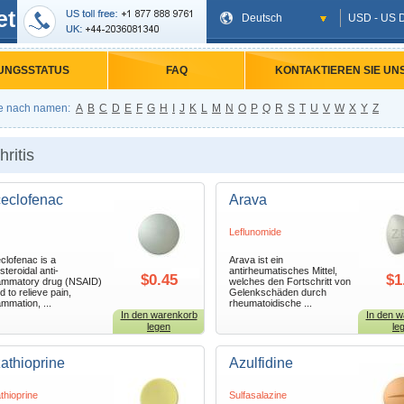
et
Deutsch
USD - US D
UNGSSTATUS
FAQ
KONTAKTIEREN SIE UN
e nach namen:
A
B
C
D
E
F
G
H
I
J
K
L
M
N
O
P
Q
R
S
T
U
V
W
X
Y
Z
hritis
eclofenac
Arava
Leflunomide
clofenac is a
Arava ist ein
steroidal anti-
antirheumatisches Mittel,
$0.45
$1
lammatory drug (NSAID)
welches den Fortschritt von
d to relieve pain,
Gelenkschäden durch
ammation, ...
rheumatoidische ...
In den warenkorb
In den w
legen
le
athioprine
Azulfidine
thioprine
Sulfasalazine