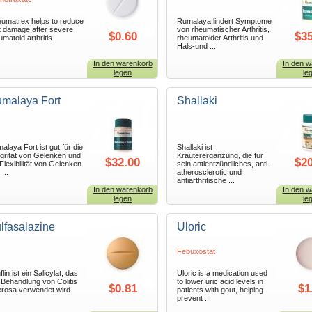
umatrex helps to reduce
Rumalaya lindert Symptome
nt damage after severe
von rheumatischer Arthritis,
$0.60
$35
umatoid arthritis.
rheumatoider Arthritis und
Hals-und ...
In den warenkorb
In den w
legen
le
malaya Fort
Shallaki
alaya Fort ist gut für die
Shallaki ist
egrität von Gelenken und
Kräuterergänzung, die für
$32.00
$20
 Flexibilität von Gelenken
sein antientzündliches, anti-
...
atherosclerotic und
antiarthritische ...
In den warenkorb
In den w
legen
le
lfasalazine
Uloric
Febuxostat
lin ist ein Salicylat, das
Uloric is a medication used
 Behandlung von Colitis
to lower uric acid levels in
$0.81
$1
erosa verwendet wird.
patients with gout, helping
prevent ...