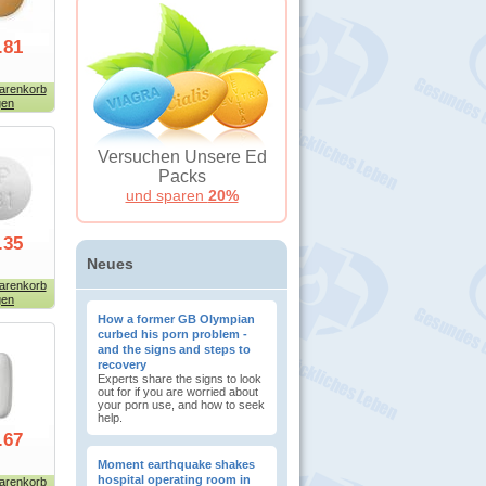
.81
arenkorb
gen
Versuchen Unsere Ed
Packs
und sparen
20%
.35
Neues
arenkorb
gen
How a former GB Olympian
curbed his porn problem -
and the signs and steps to
recovery
Experts share the signs to look
out for if you are worried about
your porn use, and how to seek
help.
.67
Moment earthquake shakes
hospital operating room in
arenkorb