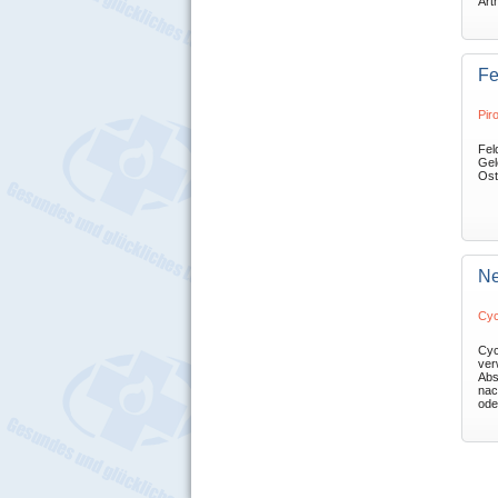
Arth
Fe
Pir
Fel
Gel
Ost
Ne
Cyc
Cyc
ver
Abs
nac
oder